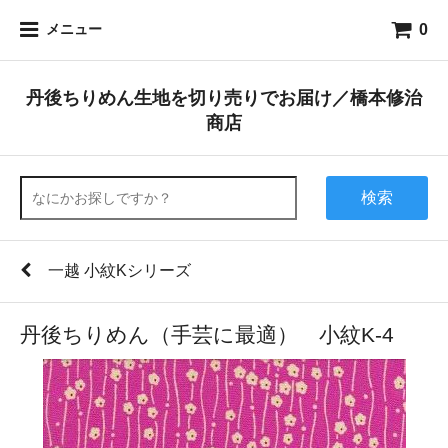
0
メニュー
丹後ちりめん生地を切り売りでお届け／橋本修治
商店
検索
一越 小紋Kシリーズ
丹後ちりめん（手芸に最適） 小紋K-4