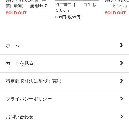
丹後ちりめん生地（手
丹後ちりめん
羽二重中目 白生地
芸に最適） 無地No-7
「ピンク」
３０cm
SOLD OUT
SOLD OUT
605円(税55円)
ホーム
カートを見る
特定商取引法に基づく表記
プライバシーポリシー
お問い合わせ