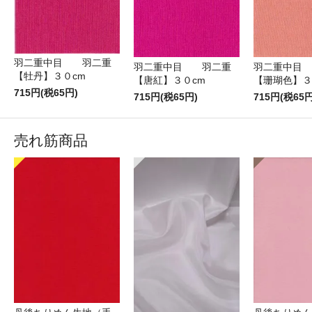
羽二重中目 羽二重
羽二重中目 羽二重
羽二重中目
【牡丹】３０cm
【唐紅】３０cm
【珊瑚色】３
715円(税65円)
715円(税65円)
715円(税65円
売れ筋商品