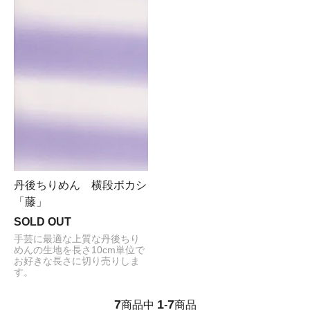
丹後ちりめん 横段ボカシ
「藤」
SOLD OUT
手芸に最適な上質な丹後ちり
めんの生地を長さ10cm単位で
お好きな長さに切り売りしま
す。
7
1
7
商品中
-
商品