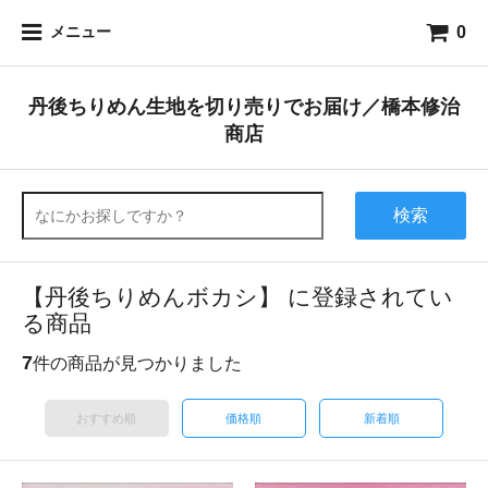
0
メニュー
丹後ちりめん生地を切り売りでお届け／橋本修治
商店
検索
【丹後ちりめんボカシ】 に登録されてい
る商品
7
件の商品が見つかりました
おすすめ順
価格順
新着順