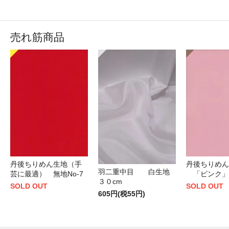
売れ筋商品
丹後ちりめん生地（手
丹後ちりめん
羽二重中目 白生地
芸に最適） 無地No-7
「ピンク」
３０cm
SOLD OUT
SOLD OUT
605円(税55円)