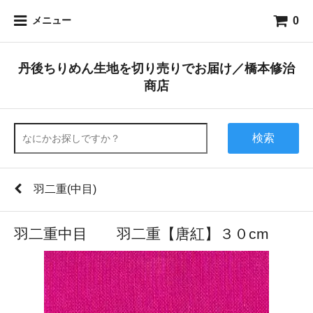
0
メニュー
丹後ちりめん生地を切り売りでお届け／橋本修治
商店
検索
羽二重(中目)
羽二重中目 羽二重【唐紅】３０cm