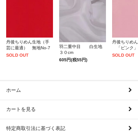
丹後ちりめん生地（手
丹後ちりめん
羽二重中目 白生地
芸に最適） 無地No-7
「ピンク」
３０cm
SOLD OUT
SOLD OUT
605円(税55円)
ホーム
カートを見る
特定商取引法に基づく表記