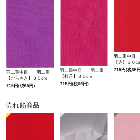
羽二重中目
【赤】３０c
715円(税65円
羽二重中目 羽二重
羽二重中目 羽二重
【牡丹】３０cm
【むらさき】３０cm
715円(税65円)
715円(税65円)
売れ筋商品