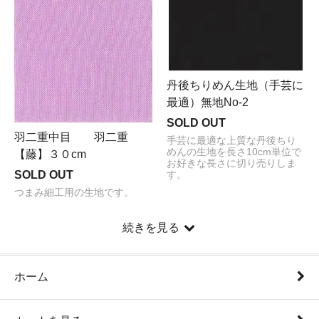
丹後ちりめん生地（手芸に
最適）無地No-2
SOLD OUT
羽二重中目 羽二重
手芸に最適な上質な丹後ちり
めんの生地を長さ10cm単位で
【藤】３０cm
お好きな長さに切り売りしま
SOLD OUT
す。
つまみ細工用の生地です。
続きを見る
ホーム