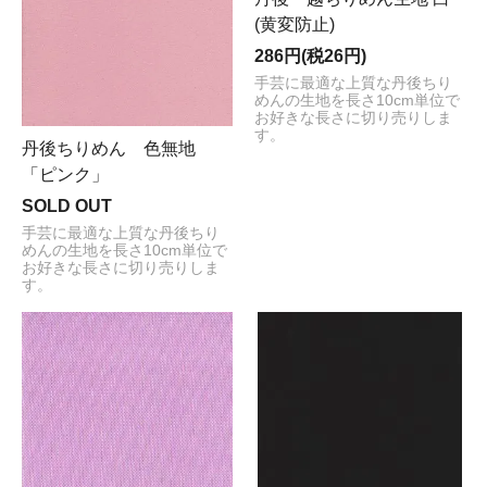
(黄変防止)
286円(税26円)
手芸に最適な上質な丹後ちり
めんの生地を長さ10cm単位で
お好きな長さに切り売りしま
す。
丹後ちりめん 色無地
「ピンク」
SOLD OUT
手芸に最適な上質な丹後ちり
めんの生地を長さ10cm単位で
お好きな長さに切り売りしま
す。