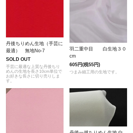
丹後ちりめん生地（手芸に
羽二重中目 白生地３０
最適） 無地No-7
cm
SOLD OUT
605円(税55円)
手芸に最適な上質な丹後ちり
めんの生地を長さ10cm単位で
つまみ細工用の生地です。
お好きな長さに切り売りしま
す。
丹後一越ちりめん生地 白