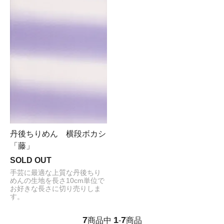
丹後ちりめん 横段ボカシ
「藤」
SOLD OUT
手芸に最適な上質な丹後ちり
めんの生地を長さ10cm単位で
お好きな長さに切り売りしま
す。
7
1
7
商品中
-
商品