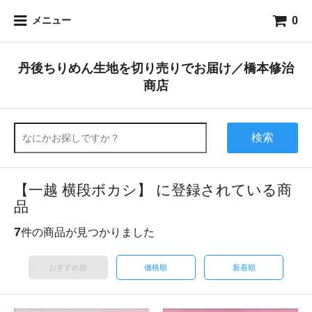
0
メニュー
丹後ちりめん生地を切り売りでお届け／橋本修治
商店
検索
【一越 横段ボカシ】 に登録されている商
品
7
件の商品が見つかりました
おすすめ順
価格順
新着順