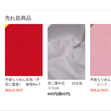
売れ筋商品
丹後ちりめん生地（手
丹後ちりめん
羽二重中目 白生地
芸に最適） 無地No-7
「ピンク」
３０cm
SOLD OUT
SOLD OUT
605円(税55円)