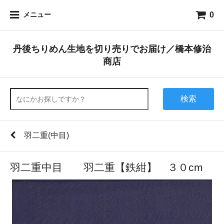
0
メニュー
丹後ちりめん生地を切り売りでお届け／橋本修治
商店
検索
羽二重(中目)
羽二重中目 羽二重【鉄紺】 ３０cm