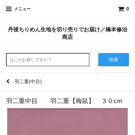
0
メニュー
丹後ちりめん生地を切り売りでお届け／橋本修治
商店
検索
羽二重(中目)
羽二重中目 羽二重【梅鼠】 ３０cm