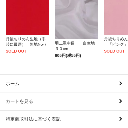
丹後ちりめん生地（手
丹後ちりめん
羽二重中目 白生地
芸に最適） 無地No-7
「ピンク」
３０cm
SOLD OUT
SOLD OUT
605円(税55円)
ホーム
カートを見る
特定商取引法に基づく表記