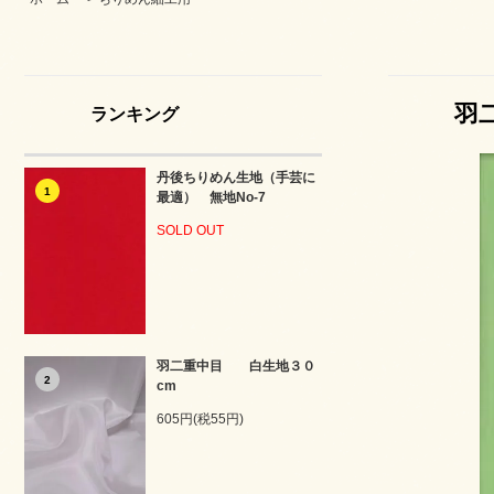
羽
ランキング
丹後ちりめん生地（手芸に
1
最適） 無地No-7
SOLD OUT
羽二重中目 白生地３０
2
cm
605円(税55円)