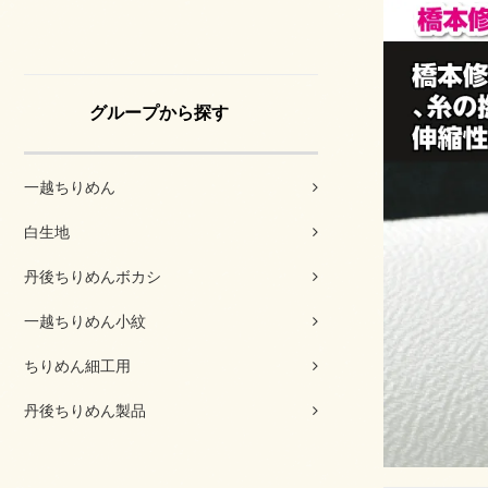
グループから探す
一越ちりめん
白生地
丹後ちりめんボカシ
一越ちりめん小紋
ちりめん細工用
丹後ちりめん製品