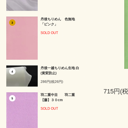
丹後ちりめん 色無地
3
「ピンク」
SOLD OUT
丹後一越ちりめん生地 白
4
(黄変防止)
286円(税26円)
715円(税
羽二重中目 羽二重
5
【藤】３０cm
SOLD OUT