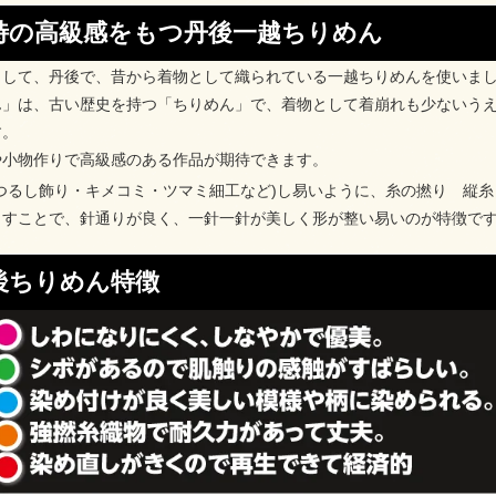
特の高級感をもつ丹後一越ちりめん
として、丹後で、昔から着物として織られている一越ちりめんを使いま
ん」は、古い歴史を持つ「ちりめん」で、着物として着崩れも少ないう
す。
や小物作りで高級感のある作品が期待できます。
(つるし飾り・キメコミ・ツマミ細工など)し易いように、糸の撚り 縦
出すことで、針通りが良く、一針一針が美しく形が整い易いのが特徴で
後ちりめん特徴