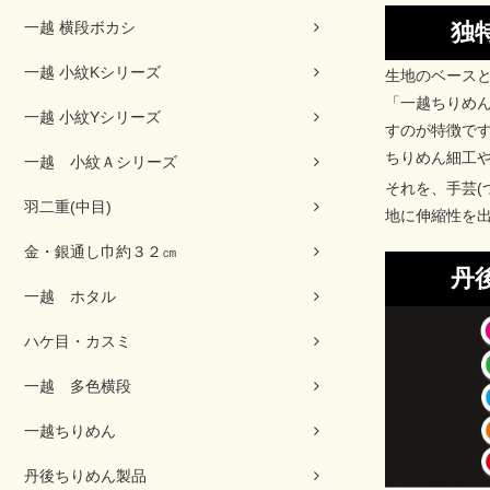
独
一越 横段ボカシ
一越 小紋Kシリーズ
生地のベース
「一越ちりめ
一越 小紋Yシリーズ
すのが特徴で
ちりめん細工
一越 小紋Ａシリーズ
それを、手芸
羽二重(中目)
地に伸縮性を
金・銀通し巾約３２㎝
丹
一越 ホタル
ハケ目・カスミ
一越 多色横段
一越ちりめん
丹後ちりめん製品