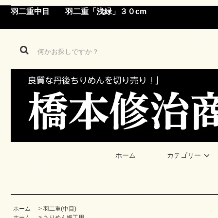
羽二重中目 羽二重「浅緑」３０cm
ホーム
カテゴリー
ホーム
>
羽二重(中目)
ホーム
>
ちりめん細工用