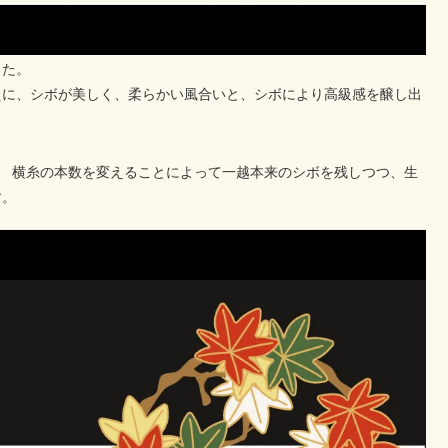
した。
えに、シボが美しく、柔らかい風合いと、シボにより高級感を醸し出
糸 横糸の本数を変えることによって一越本来のシボを残しつつ、生
す。