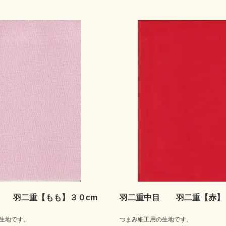
 羽二重【もも】３０cm
羽二重中目 羽二重【赤】
生地です。
つまみ細工用の生地です。