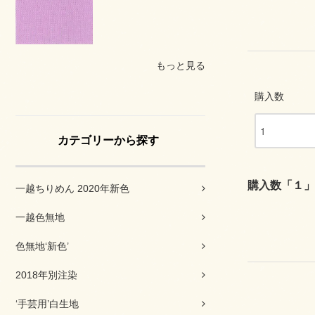
もっと見る
購入数
カテゴリーから探す
購入数「１」
一越ちりめん 2020年新色
一越色無地
色無地‘新色’
2018年別注染
‘手芸用’白生地